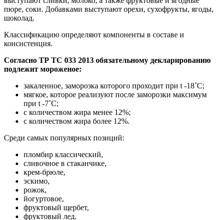
выступают сливки, молоко, а также фруктовые и ягодные
пюре, соки. Добавками выступают орехи, сухофрукты, ягоды,
шоколад.
Классификацию определяют компоненты в составе и
консистенция.
Согласно ТР ТС 033 2013 обязательному декларированию
подлежит мороженое:
закаленное, заморозка которого проходит при t -18˚С;
мягкое, которое реализуют после заморозки максимум
при t -7˚С;
с количеством жира менее 12%;
с количеством жира более 12%.
Среди самых популярных позиций:
пломбир классический,
сливочное в стаканчике,
крем-брюле,
эскимо,
рожок,
йогуртовое,
фруктовый щербет,
фруктовый лед.