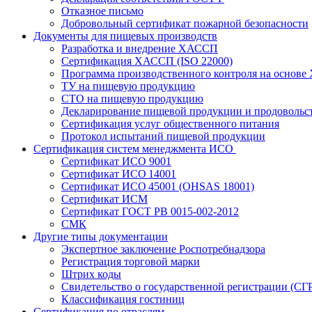
Отказное письмо
Добровольный сертификат пожарной безопасности
Документы для пищевых производств
Разработка и внедрение ХАССП
Сертификация ХАССП (ISO 22000)
Программа производственного контроля на основ
ТУ на пищевую продукцию
СТО на пищевую продукцию
Декларирование пищевой продукции и продовольс
Сертификация услуг общественного питания
Протокол испытаний пищевой продукции
Сертификация систем менеджмента ИСО
Сертификат ИСО 9001
Сертификат ИСО 14001
Сертификат ИСО 45001 (OHSAS 18001)
Сертификат ИСМ
Сертификат ГОСТ РВ 0015-002-2012
СМК
Другие типы документации
Экспертное заключение Роспотребнадзора
Регистрация торговой марки
Штрих коды
Свидетельство о государственной регистрации (СГ
Классификация гостиниц
Сертификация по отраслям