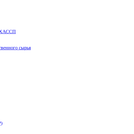
е ХАССП
твенного сырья
Р)