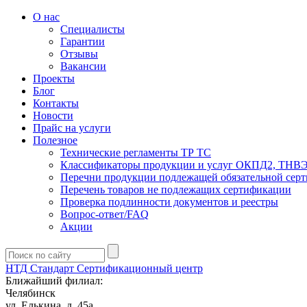
О нас
Специалисты
Гарантии
Отзывы
Вакансии
Проекты
Блог
Контакты
Новости
Прайс на услуги
Полезное
Технические регламенты ТР ТС
Классификаторы продукции и услуг ОКПД2, ТНВ
Перечни продукции подлежащей обязательной сер
Перечень товаров не подлежащих сертификации
Проверка подлинности документов и реестры
Вопрос-ответ/FAQ
Акции
НТД Стандарт
Сертификационный центр
Ближайший филиал:
Челябинск
ул. Елькина, д. 45а